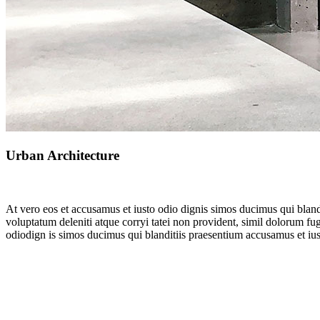
Urban Architecture
At vero eos et accusamus et iusto odio dignis simos ducimus qui blandit
voluptatum deleniti atque corryi tatei non provident, simil dolorum fu
odiodign is simos ducimus qui blanditiis praesentium accusamus et iust 