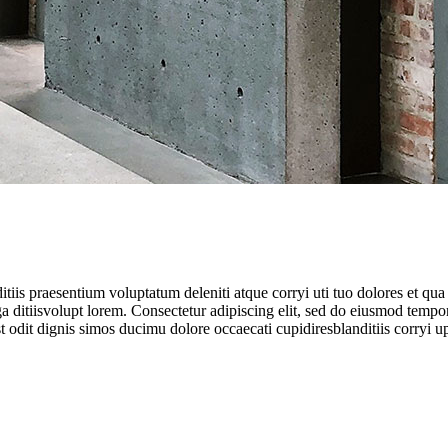
iis praesentium voluptatum deleniti atque corryi uti tuo dolores et qua 
ga ditiisvolupt lorem. Consectetur adipiscing elit, sed do eiusmod tempo
odit dignis simos ducimu dolore occaecati cupidiresblanditiis corryi upt